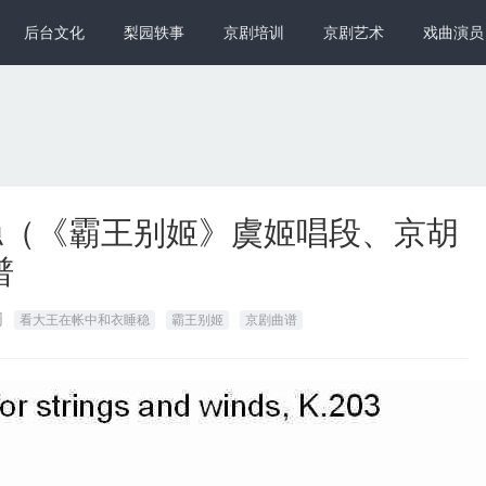
后台文化
梨园轶事
京剧培训
京剧艺术
戏曲演员
稳（《霸王别姬》虞姬唱段、京胡
谱
网
看大王在帐中和衣睡稳
霸王别姬
京剧曲谱