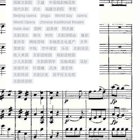
国家京剧院
王越
中国戏剧梅花奖
现代京剧
武生
福建京剧院
李哲
Beijing opera
jingju
World day
opera
World Opera
chinese traditional theatre
male dan
国粹
赵燕侠
阿庆嫂
京剧演出
骑马
时尚
京剧演唱会
豫剧
童祥苓
网络营销
非物质文化遗产
月琴
雷群安
中阮
空中课堂
乐谷
京剧演员
收入来源
京剧进校园
戏剧进校园
少儿京剧团
京剧跟我学
实验戏剧
花衫
张旭芊卉
叶晨曦
武净
唐宏伟
京剧培训
京剧沙龙
昌平区文化馆
京剧培训班