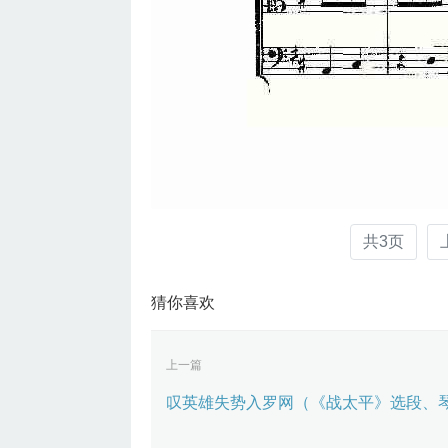
共3页
猜你喜欢
上一篇
叹英雄失势入罗网（《战太平》选段、琴