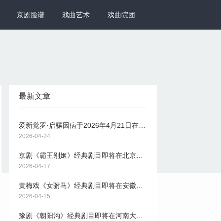
京剧脸谱
戏曲艺术
戏曲院团
最新文章
爱新觉罗·启骧因病于2026年4月21日在北京逝世，享年91岁
2026-04-24
京剧《霸王别姬》经典剧目即将在北京长安大戏院上演
2026-04-17
黄梅戏《女驸马》经典剧目即将在安徽大剧院上演
2026-04-15
豫剧《朝阳沟》经典剧目即将在河南大剧院上演