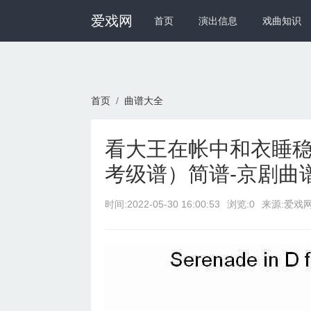
爱戏网
首页
演出信息
戏曲知识
首页
曲谱大全
看大王在帐中和衣睡
考级谱）简谱-京剧曲
时间:
2022-05-30 16:00:53
浏览:0
来源:爱戏