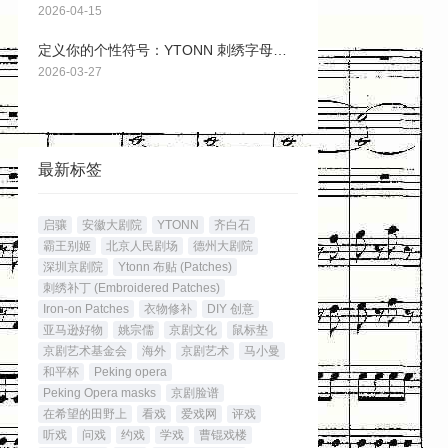
2026-04-15
定义你的个性符号：YTONN 刺绣字母布贴
2026-03-27
最新标签
启骧
安徽大剧院
YTONN
齐白石
霸王别姬
北京人民剧场
德州大剧院
深圳京剧院
Ytonn 布贴 (Patches)
刺绣补丁 (Embroidered Patches)
Iron-on Patches
衣物修补
DIY 创意
亚马逊好物
姚宗儒
京剧文化
鼠标垫
京剧艺术基金会
海外
京剧艺术
马小曼
和平杯
Peking opera
Peking Opera masks
京剧脸谱
在希望的田野上
看戏
爱戏网
评戏
听戏
问戏
约戏
学戏
曹锟戏楼