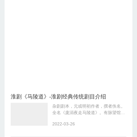
淮剧《马陵道》-淮剧经典传统剧目介绍
杂剧剧本，元或明初作者，撰者佚名。
全名《庞涓夜走马陵道》。有脉望馆钞
本，《元曲选》本较为流行。剧谱春秋
2022-03-26
时孙膑、庞涓同事鬼谷子为师，后又同
在魏国为官；庞涓妒才，向魏王进谗，