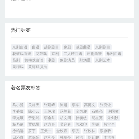
热门标签
京剧曲谱
曲谱
越剧剧目
豫剧
越剧曲谱
京剧剧目
花鼓戏曲谱
花鼓戏
京剧
二人转曲谱
评剧曲谱
豫剧曲谱
吕剧
黄梅戏曲谱
潮剧
豫剧演员
那炳晨
京剧艺术
黄梅戏
黄梅戏演员
著名票友标签
马小曼
关栋天
张建峰
陈超
李军
高博文
张克让
李盛藻
陈少云
王佩瑜
汤兰花
金炳昶
石晓亮
许国璋
李光曦
于魁鸿
李金斗
胡文阁
孙毓敏
胡星亮
朱剑秋
杨乃彭
贾德耀
赵喜良
吴迎春
郭双印
吴樾
韩宝全
徐鸣远
罗宇
王天一
金铁霖
李光
张铁林
濮存昕
田沁鑫
赵保乐
赵和亭
韩瑞亭
孙浩
胡延鹏
李洪春