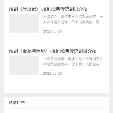
刖去孙
淮剧《牙痕记》-淮剧经典传统剧目介绍
剧情简介：寒儒安文亮携妻顾凤英、子
安寿保进京赶考，不幸失银染病。巨商
刘半城欲买寿保作子嗣，凤英为救夫而
2022-03-26
舍子。文亮斥妻心狠，带病出庙寻子时
不慎踢翻火炉，庙被烧。凤英追子至太
原，于
淮剧《金龙与蜉蝣》-淮剧经典传统剧目介绍
《金龙与蜉蝣》讲述的是一个近似于古
希腊悲剧的故事，父子两代人因皇权而
起的一系列生死恩怨，剧中“阉割亲
2022-03-26
子、占媳杀子”等情节在今天看来依然
颇具冲击力，剧中的手法借鉴了很多日
本戏剧，
站群广告