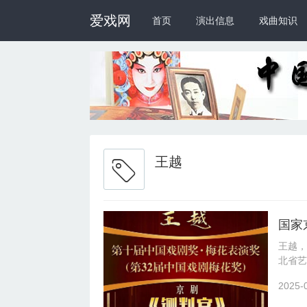
爱戏网
首页
演出信息
戏曲知识
王越
国家
王越，
北省艺
部全国
2025-