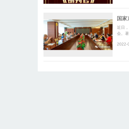
近日，
会。著
正，剧
2022-