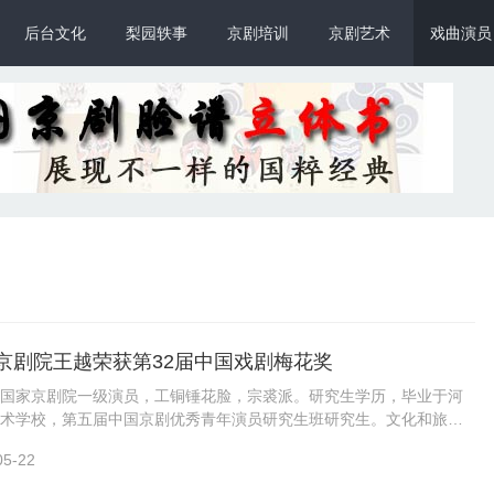
后台文化
梨园轶事
京剧培训
京剧艺术
戏曲演员
京剧院王越荣获第32届中国戏剧梅花奖
国家京剧院一级演员，工铜锤花脸，宗裘派。研究生学历，毕业于河
术学校，第五届中国京剧优秀青年演员研究生班研究生。文化和旅游
戏曲领军人才。民盟盟员。师从窦国启、何
05-22