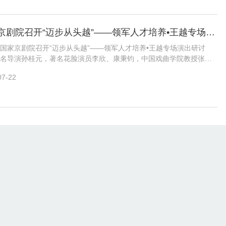
国家京剧院召开“迈步从头越”——领军人才培养•王越专场演出研讨会
国家京剧院召开“迈步从头越”——领军人才培养•王越专场演出研讨
名导演孙桂元，著名花脸演员李欣、康秉钧，中国戏曲学院教授张关
院党委书记、副院长张亚峰，一团团长李
07-22