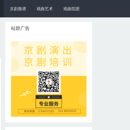
京剧脸谱
戏曲艺术
戏曲院团
站群广告