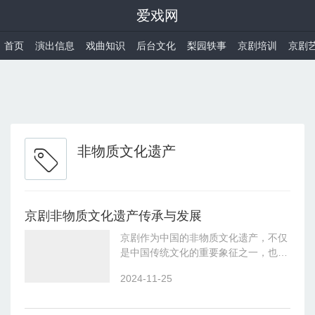
爱戏网
首页
演出信息
戏曲知识
后台文化
梨园轶事
京剧培训
京剧
非物质文化遗产
京剧非物质文化遗产传承与发展
京剧作为中国的非物质文化遗产，不仅
是中国传统文化的重要象征之一，也是
全球戏剧艺术宝库中的瑰宝。为了实现
2024-11-25
京剧的传承与发展，需要从保护、创新
和推广多个方面入手：1.保护与传承口
传心