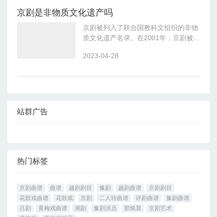
京剧是非物质文化遗产吗
京剧被列入了联合国教科文组织的非物
质文化遗产名录。在2001年，京剧被联
合国教科文组织正式承认为人类口头和
2023-04-28
非物质遗产代表作之一。这意味着京剧
不仅是中国的文化遗产，也是世界文化
的
站群广告
热门标签
京剧曲谱
曲谱
越剧剧目
豫剧
越剧曲谱
京剧剧目
花鼓戏曲谱
花鼓戏
京剧
二人转曲谱
评剧曲谱
豫剧曲谱
吕剧
黄梅戏曲谱
潮剧
豫剧演员
那炳晨
京剧艺术