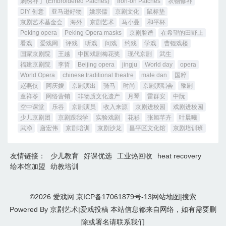
刺绣补丁 (Embroidered Patches)
Iron-on Patches
衣物修补
DIY 创意
亚马逊好物
姚宗儒
京剧文化
鼠标垫
京剧艺术基金会
海外
京剧艺术
马小曼
和平杯
Peking opera
Peking Opera masks
京剧脸谱
在希望的田野上
看戏
爱戏网
评戏
听戏
问戏
约戏
学戏
曹锟戏楼
国家京剧院
王越
中国戏剧梅花奖
现代京剧
武生
福建京剧院
李哲
Beijing opera
jingju
World day
opera
World Opera
chinese traditional theatre
male dan
国粹
赵燕侠
阿庆嫂
京剧演出
骑马
时尚
京剧演唱会
豫剧
童祥苓
网络营销
非物质文化遗产
月琴
雷群安
中阮
空中课堂
乐谷
京剧演员
收入来源
京剧进校园
戏剧进校园
少儿京剧团
京剧跟我学
实验戏剧
花衫
张旭芊卉
叶晨曦
武净
唐宏伟
京剧培训
京剧沙龙
昌平区文化馆
京剧培训班
友情链接：
少儿教育
好课优选
工业热回收
heat recovery
绘本馆加盟
幼教培训
©2026
爱戏网
京ICP备17061879号-13
网站地图
|
搜索
Powered By
京剧艺术
|
爱戏投稿
本站信息都来自网络，如有需要删
除或署名请
联系我们