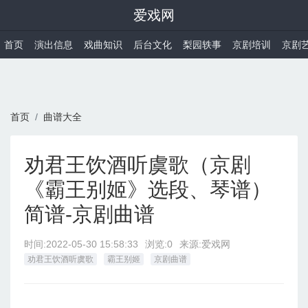
爱戏网
首页
演出信息
戏曲知识
后台文化
梨园轶事
京剧培训
京剧
首页
曲谱大全
劝君王饮酒听虞歌（京剧
《霸王别姬》选段、琴谱）
简谱-京剧曲谱
时间:
2022-05-30 15:58:33
浏览:0
来源:爱戏网
劝君王饮酒听虞歌
霸王别姬
京剧曲谱