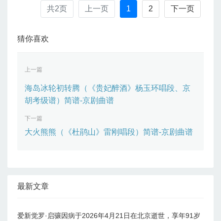
共2页
上一页
1
2
下一页
猜你喜欢
上一篇
海岛冰轮初转腾（《贵妃醉酒》杨玉环唱段、京
胡考级谱）简谱-京剧曲谱
下一篇
大火熊熊（《杜鹃山》雷刚唱段）简谱-京剧曲谱
最新文章
爱新觉罗·启骧因病于2026年4月21日在北京逝世，享年91岁