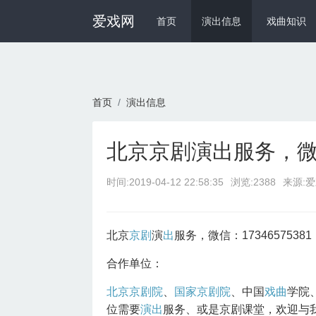
爱戏网
首页
演出信息
戏曲知识
首页
演出信息
北京京剧演出服务，微信：
时间:
2019-04-12 22:58:35
浏览:2388
来源:
北京
京剧
演
出
服务，微信：17346575381
合作单位：
北京京剧院
、
国家京剧院
、中国
戏曲
学院
位需要
演出
服务、或是京剧课堂，欢迎与