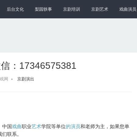
后台文化
梨园轶事
京剧培训
京剧艺术
戏曲演员
17346575381
爱戏网
京剧演出
、中国
戏曲
职业
艺术
学院等单位
的
演员
和老师为主，如果您单
我们联系。