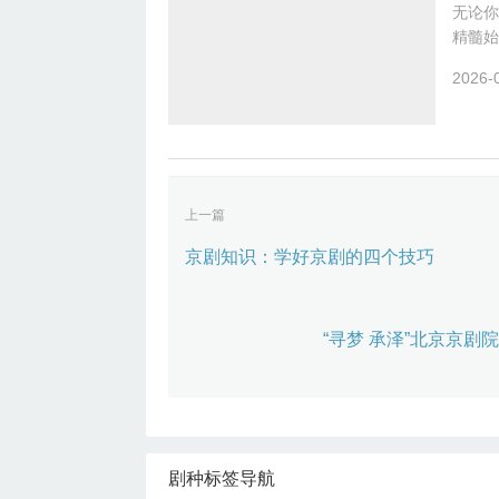
无论你
精髓始
需一把
2026-
上一篇
京剧知识：学好京剧的四个技巧
“寻梦 承泽”北京京
剧种标签导航