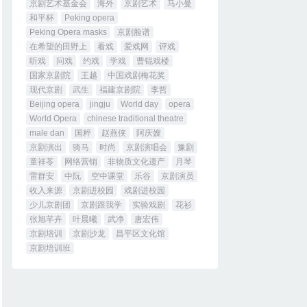
京剧艺术基金会
海外
京剧艺术
马小曼
和平杯
Peking opera
Peking Opera masks
京剧脸谱
在希望的田野上
看戏
爱戏网
评戏
听戏
问戏
约戏
学戏
曹锟戏楼
国家京剧院
王越
中国戏剧梅花奖
现代京剧
武生
福建京剧院
李哲
Beijing opera
jingju
World day
opera
World Opera
chinese traditional theatre
male dan
国粹
赵燕侠
阿庆嫂
京剧演出
骑马
时尚
京剧演唱会
豫剧
童祥苓
网络营销
非物质文化遗产
月琴
雷群安
中阮
空中课堂
乐谷
京剧演员
收入来源
京剧进校园
戏剧进校园
少儿京剧团
京剧跟我学
实验戏剧
花衫
张旭芊卉
叶晨曦
武净
唐宏伟
京剧培训
京剧沙龙
昌平区文化馆
京剧培训班