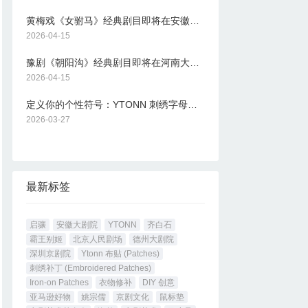
黄梅戏《女驸马》经典剧目即将在安徽大剧院上演
2026-04-15
豫剧《朝阳沟》经典剧目即将在河南大剧院上演
2026-04-15
定义你的个性符号：YTONN 刺绣字母布贴
2026-03-27
最新标签
启骧
安徽大剧院
YTONN
齐白石
霸王别姬
北京人民剧场
德州大剧院
深圳京剧院
Ytonn 布贴 (Patches)
刺绣补丁 (Embroidered Patches)
Iron-on Patches
衣物修补
DIY 创意
亚马逊好物
姚宗儒
京剧文化
鼠标垫