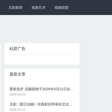
京剧脸谱
戏曲艺术
戏曲院团
站群广告
最新文章
爱新觉罗·启骧因病于2026年4月21日在北京逝世，享年91岁
2026-04-24
京剧《霸王别姬》经典剧目即将在北京长安大戏院上演
2026-04-17