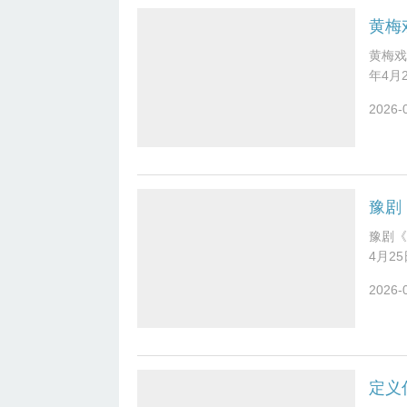
黄梅
黄梅戏
年4月
员：吴
2026-
豫剧
豫剧《
4月2
汪荃珍
2026-
定义