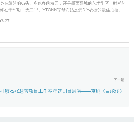
身在纽约的街头、多伦多的校园，还是墨西哥城的艺术街区，时尚的
终在于**“独一无二”**。YTONN字母布贴是您DIY衣橱的最佳拍档。只
家用熨斗，15秒内即可让
03-27
下一篇
剧院杜镇杰张慧芳项目工作室精选剧目展演——京剧《白蛇传》