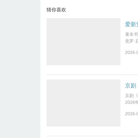
猜你喜欢
著名书
觉罗·
启骧，
2026-
京剧
京剧《
202
演员：
2026-