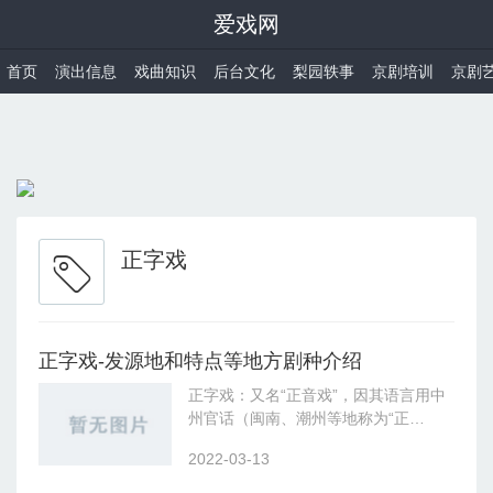
爱戏网
首页
演出信息
戏曲知识
后台文化
梨园轶事
京剧培训
京剧
正字戏
正字戏-发源地和特点等地方剧种介绍
正字戏：又名“正音戏”，因其语言用中
州官话（闽南、潮州等地称为“正
音”或“正字”）而得名，流行于广东省海
2022-03-13
丰、陆丰、潮汕和福建省闽南、台湾省
等地。形成于明宣德年间，是元明南戏