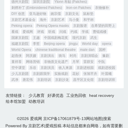
德州大剧院
深圳京剧院
Ytonn 布贴 (Patches)
刺绣补丁 (Embroidered Patches)
Iron-on Patches
衣物修补
DIY 创意
亚马逊好物
姚宗儒
京剧文化
鼠标垫
京剧艺术基金会
海外
京剧艺术
马小曼
和平杯
Peking opera
Peking Opera masks
京剧脸谱
在希望的田野上
看戏
爱戏网
评戏
听戏
问戏
约戏
学戏
曹锟戏楼
国家京剧院
王越
中国戏剧梅花奖
现代京剧
武生
福建京剧院
李哲
Beijing opera
jingju
World day
opera
World Opera
chinese traditional theatre
male dan
国粹
赵燕侠
阿庆嫂
京剧演出
骑马
时尚
京剧演唱会
豫剧
童祥苓
网络营销
非物质文化遗产
月琴
雷群安
中阮
空中课堂
乐谷
京剧演员
收入来源
京剧进校园
戏剧进校园
少儿京剧团
京剧跟我学
实验戏剧
花衫
张旭芊卉
叶晨曦
武净
唐宏伟
京剧培训
京剧沙龙
昌平区文化馆
京剧培训班
友情链接：
少儿教育
好课优选
工业热回收
heat recovery
绘本馆加盟
幼教培训
©2026
爱戏网
京ICP备17061879号-13
网站地图
|
搜索
Powered By
京剧艺术
|
爱戏投稿
本站信息都来自网络，如有需要删