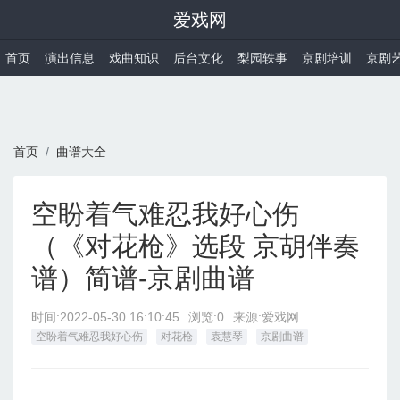
爱戏网
首页
演出信息
戏曲知识
后台文化
梨园轶事
京剧培训
京剧
首页
曲谱大全
空盼着气难忍我好心伤
（《对花枪》选段 京胡伴奏
谱）简谱-京剧曲谱
时间:
2022-05-30 16:10:45
浏览:0
来源:爱戏网
空盼着气难忍我好心伤
对花枪
袁慧琴
京剧曲谱