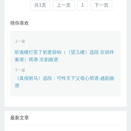
共1页
上一页
1
下一页
猜你喜欢
上一篇
听谯楼打罢了初更鼓响（《望儿楼》选段 京胡伴
奏谱）简谱-京剧曲谱
下一篇
《真假驸马》选段：可怜天下父母心简谱-越剧曲
谱
最新文章