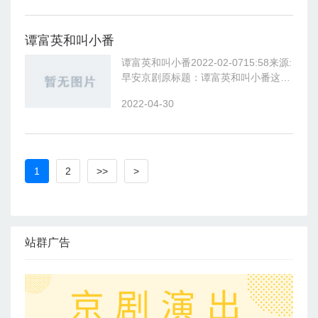
等等，大大小小几十个应该是有，
谭富英和叫小番
谭富英和叫小番2022-02-0715:58来源:
早安京剧原标题：谭富英和叫小番这段
故事也是一段很有名的梨园轶事，相信
2022-04-30
很多朋友也听过。没错，又是在天津，
哈哈，天津的戏迷原则性是
1
2
>>
>
站群广告