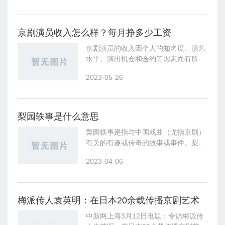
趣故事或不为人知的传闻。梨园轶事通
京剧演员收入怎么样？每月挣多少工资
京剧演员的收入因个人的知名度、演艺
水平、演出机会和合约等因素而有所差
异。以下是京剧演员收入的一般情况：
2023-05-26
起步阶段：新晋的京剧演员通常会面临
较低的收入。在这个阶段，他们可能需
要参与
梨园轶事是什么意思
梨园轶事是指与中国戏曲（尤指京剧）
有关的有趣或传奇的故事或事件。梨园
是指戏曲艺术的表演场所，而轶事则是
2023-04-06
指与正常事件不同或不寻常的故事，因
此梨园轶事通常是指在戏曲表演、演
员、编剧
梅派传人袁英明：在日本20余载传播京剧艺术
中新网上海3月12日电题：专访梅派传