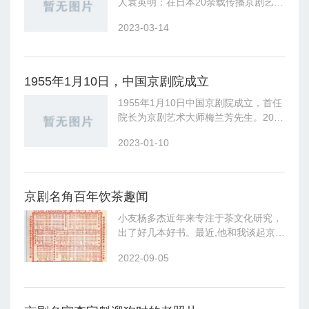
人袁英明：在日本20余载传播京剧艺术
作者范宇斌“作为一名京剧演员，一直
2023-03-14
演戏也够了，但在国际化的环境中，京
剧艺术应当与时俱进，走向国际舞台，
我
1955年1月10日，中国京剧院成立
1955年1月10日中国京剧院成立，首任
院长为京剧艺术大师梅兰芳先生。2007
年正式更名为国家京剧院。67年来，剧
2023-01-10
院继承、创编、上演了500多部不同题
材、体裁的优秀传统、新编历
京剧名角百年饮茶趣闻
小友杨多杰近年来专注于茶文化研究，
出了好几本好书。最近,他和我谈起京剧
大师梅兰芳饮茶的故事，颇为感慨地
2022-09-05
说，京剧演员如果会喝茶，对演员保护
嗓子、清热解暑、提高免疫力都很有帮
助的。