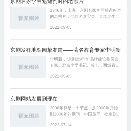
京剧名家李宝魁遛狗时的老照片
1946年，上海。京剧名家李宝魁遛狗时
的老照片，他原名李宝奎，京剧老生演
员。祖籍徽州祁门县，李氏几代皆为京
2022-09-05
剧艺人，可谓“梨园世家”。其祖父李寿
山，为钱金福之师兄弟，亦工武净花脸
京剧发祥地梨园挚友篇——著名教育专家李明新
李明新，“京剧发祥地”品牌建设委员会
专家。北京小学书记、校长，西城青年
湖小学校长，北京小学教育集团主任，
2022-09-05
享受国务院特殊津贴专家，北京市首批
中小学教授，正高级特级教师，全国名
优校
京剧网站发展到现在
2008年算是一个节点，从2000年开始
到2008年的期间，中国最早一批京剧网
站诞生了，和中国互联网的网站轨迹相
2022-07-14
同，京剧艺术网、咚咚锵、中华京剧网