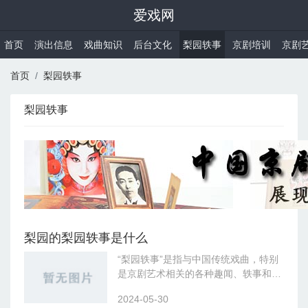
爱戏网
首页
演出信息
戏曲知识
后台文化
梨园轶事
京剧培训
京剧
首页
梨园轶事
梨园轶事
梨园的梨园轶事是什么
“梨园轶事”是指与中国传统戏曲，特别
是京剧艺术相关的各种趣闻、轶事和传
说。这里的“梨园”是古代对戏曲行业的
2024-05-30
雅称，而“轶事”则指未被广泛传颂的有