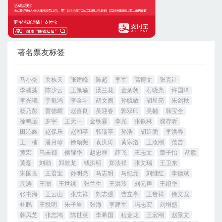
著名票友标签
马小曼
关栋天
张建峰
陈超
李军
高博文
张克让
李盛藻
陈少云
王佩瑜
汤兰花
金炳昶
石晓亮
许国璋
李光曦
于魁鸿
李金斗
胡文阁
孙毓敏
胡星亮
朱剑秋
杨乃彭
贾德耀
赵喜良
吴迎春
郭双印
吴樾
韩宝全
徐鸣远
罗宇
王天一
金铁霖
李光
张铁林
濮存昕
田沁鑫
赵保乐
赵和亭
韩瑞亭
孙浩
胡延鹏
李洪春
王一楠
潘月珍
徐颂尧
袁洪涛
黄宗洛
王汝刚
范曾
黄宏
马未都
侯耀华
赵忠祥
薛飞
王志文
章子怡
胡歌
黄磊
刘劲
郑乾龙
钱洪明
郑法祥
张文瑞
王卫东
宋国良
王君宝
孙明亮
马志明
马纪元
刘继红
李德斌
周涛
王澍
王世续
张兰生
王洪玲
刘元声
王绍华
张书海
王云山
张忠祥
刘志强
曹立亭
王贵祥
徐文宽
杜鹏
王悦明
朱子岩
张海
李建军
冯志宏
刘增盛
韩凤芝
张志鸿
陈世英
李希国
程金龙
王宏刚
赵景文