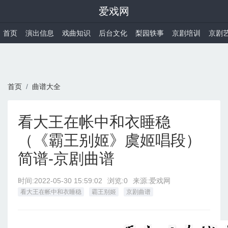
爱戏网
首页
演出信息
戏曲知识
后台文化
梨园轶事
京剧培训
京剧
首页
曲谱大全
看大王在帐中和衣睡稳
（《霸王别姬》虞姬唱段）
简谱-京剧曲谱
时间:
2022-05-30 15:59:02
浏览:0
来源:爱戏网
看大王在帐中和衣睡稳
霸王别姬
京剧曲谱