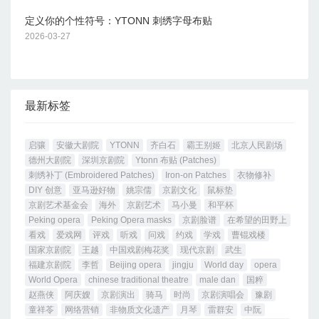
定义你的个性符号：YTONN 刺绣字母布贴
2026-03-27
最新标签
启骧
安徽大剧院
YTONN
齐白石
霸王别姬
北京人民剧场
德州大剧院
深圳京剧院
Ytonn 布贴 (Patches)
刺绣补丁 (Embroidered Patches)
Iron-on Patches
衣物修补
DIY 创意
亚马逊好物
姚宗儒
京剧文化
鼠标垫
京剧艺术基金会
海外
京剧艺术
马小曼
和平杯
Peking opera
Peking Opera masks
京剧脸谱
在希望的田野上
看戏
爱戏网
评戏
听戏
问戏
约戏
学戏
曹锟戏楼
国家京剧院
王越
中国戏剧梅花奖
现代京剧
武生
福建京剧院
李哲
Beijing opera
jingju
World day
opera
World Opera
chinese traditional theatre
male dan
国粹
赵燕侠
阿庆嫂
京剧演出
骑马
时尚
京剧演唱会
豫剧
童祥苓
网络营销
非物质文化遗产
月琴
雷群安
中阮