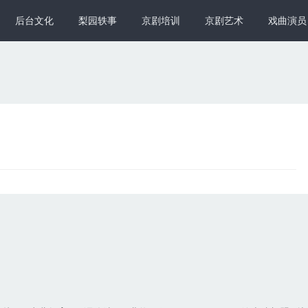
后台文化
梨园轶事
京剧培训
京剧艺术
戏曲演员