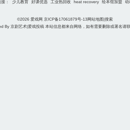
链接：
少儿教育
好课优选
工业热回收
heat recovery
绘本馆加盟
幼
©2026
爱戏网
京ICP备17061879号-13
网站地图
|
搜索
ed By
京剧艺术
|
爱戏投稿
本站信息都来自网络，如有需要删除或署名请