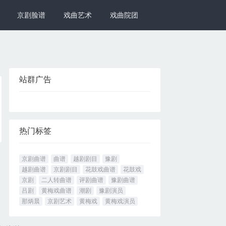
京剧脸谱
戏曲艺术
戏曲院团
站群广告
热门标签
京剧曲谱
曲谱
越剧剧目
豫剧
越剧曲谱
京剧剧目
花鼓戏曲谱
花鼓戏
京剧
二人转曲谱
评剧曲谱
豫剧曲谱
吕剧
黄梅戏曲谱
潮剧
豫剧演员
那炳晨
京剧艺术
黄梅戏
黄梅戏演员