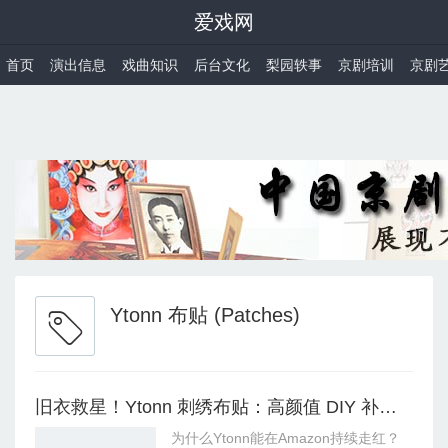
爱戏网
首页
演出信息
戏曲知识
后台文化
梨园轶事
京剧培训
京剧
Ytonn 布贴 (Patches)
旧衣救星！Ytonn 刺绣布贴：高颜值 DIY 补丁贴首选
为什么Ytonn能在Amazon持续走红？