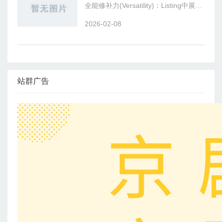
全能修补力(Versatility)：Listing中展示
的图案从清新花卉到硬核潮牌标语应有
2026-02-08
尽有。评论区最常见的用法是“遮盖孩
子裤腿的
站群广告